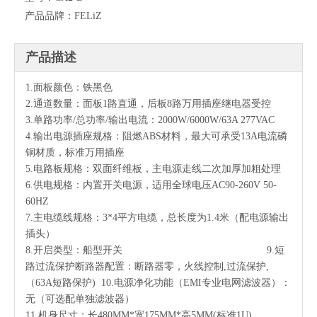
产品品牌：
FELiZ
产品描述
1.面板颜色：铁黑色
2.通道数量：面板1路直通，后板8路万用插座继电器受控
3.单路功率/总功率/输出电流：2000W/6000W/63A 277VAC
4.输出电源插座规格：阻燃ABS材料，最大可承受13A电流磷
铜材质，标准万用插座
5.电路板规格：双面纤维板，主电源走线二次加厚加粗处理
6.供电规格：内置开关电源，适用全球电压AC90-260V 50-
60HZ
7.主电缆线规格：3*4平方电缆，总长度为1.4米（配电源输出
插头）
8.开启类型：船型开关 9.短
路过流保护断路器配置：断路器零，火线控制,过流保护,
（63A短路保护) 10.电源净化功能（EMI专业电网滤波器）：
无（可选配单独滤波器）
11.机身尺寸：长480MM*宽175MM*高5MM(标准1U)