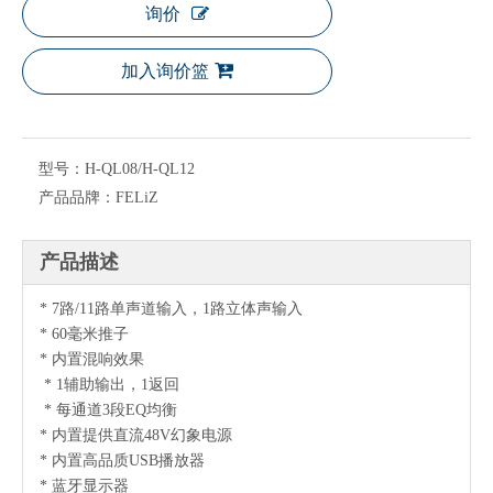
询价
加入询价篮
型号：
H-QL08/H-QL12
产品品牌：
FELiZ
产品描述
* 7路/11路单声道输入，1路立体声输入
* 60毫米推子
* 内置混响效果
* 1辅助输出，1返回
* 每通道3段EQ均衡
* 内置提供直流48V幻象电源
* 内置高品质USB播放器
* 蓝牙显示器