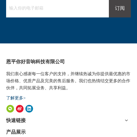
音乐带到一个下一级。卡拉OK处理器中包括的效果的一些示
例是自动噪声衰减，颜色褪色，失真，门控，最大增益振荡，
订阅
噪声栅极，相板，冲压和压缩机。如果您正在寻找具有令人难
以置信的深度和身体的专业混响，卡拉OK处理器不适合您。
但是，如果您正在寻找一个很好的抛光延迟，卡拉OK处理器
可能正是您所需要的。
恩平你好音响科技有限公司
卡拉OK处理器
Pro Audio Consoles.
声音混合控制台
我们衷心感谢每一位客户的支持，并继续热诚为你提供最优惠的市
场价格、优质产品及完美的售后服务。我们也热情结交更多的合作
伙伴，共同拓展业务、共享利益。
了解更多>
快速链接
产品展示