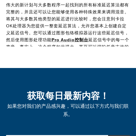
伟大的新计划与大多数程序一起找到的所有标准延迟算法都有
完整的，并且还可以让您能够使用各种特殊效果来调用混音。
将其与大多数其他类型的延迟进行比较时，您会注意到卡拉
OK处理器为您提供一整套延迟算法，允许您基本上创建自定
义延迟信号。您可以通过图形包络模拟器运行这些延迟信号，
然后使用图形处理功能
Pro Audio控制台
延迟信号中的每一个
声音。事实上，这个程序如此强大，甚至可以混响低音吉他的
音符！
该软件允许您能够插入麦克风信号并输出​​等于 - 延迟的延迟或
延迟的信号。使用此工具，您还可以在音频接口上运行压缩
机，如果您喜欢在轨道上效果，则是一个惊人的加法。卡拉
OK处理器的另一个特征是添加反馈消除器，其允许用户通过
获取每日最新内容！
低通滤波器发送音频，从而从音频信号中移除任何不需要的噪
声。
如果您对我们的产品感兴趣，可以通过以下方式与我们联
系。
最好的方面之一
卡拉OK处理器
这是它具有完全特色的效果部
分。此效果部分包含广泛的压缩，失真和其他效果，可用于将