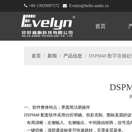

+86-13929097172

Evelyn@hello-audio.cn
首页
首页
/
新闻
/
产品信息
/
DSPM48 数字音
DS
["facebook","twitter","line","wechat","linkedin","pinterest","w
一、软件整体特点：界面简洁易操作
DSPM48 配套软件采用分区明确、色彩克制、图标直观的
· 布局清晰：左侧输入、右侧输出、中间路由矩阵，信号流
· 一键切换：顶部通道标签可快速跳转，无需多层菜单。