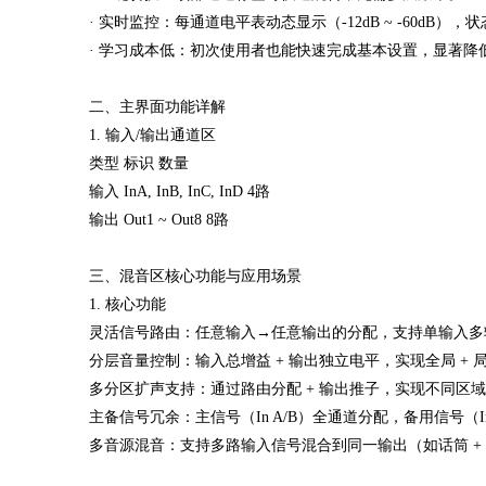
· 实时监控：每通道电平表动态显示（-12dB ~ -60dB）
· 学习成本低：初次使用者也能快速完成基本设置，显著降
二、主界面功能详解
1. 输入/输出通道区
类型 标识 数量
输入 InA, InB, InC, InD 4路
输出 Out1 ~ Out8 8路
三、混音区核心功能与应用场景
1. 核心功能
灵活信号路由：任意输入→任意输出的分配，支持单输入多
分层音量控制：输入总增益 + 输出独立电平，实现全局 +
多分区扩声支持：通过路由分配 + 输出推子，实现不同区域（主
主备信号冗余：主信号（In A/B）全通道分配，备用信号（
多音源混音：支持多路输入信号混合到同一输出（如话筒 +