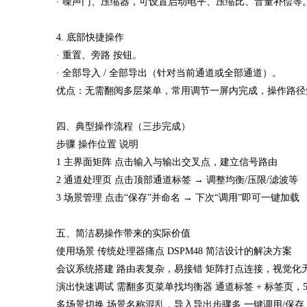
· 噪声门、压缩器，可设置启动电平、压缩比、音量补偿等
4. 底部快捷操作
· 重置、旁路 按钮。
· 全部导入 / 全部导出（针对当前通道或全部通道）。
优点：无需翻阅多层菜单，常用调节一屏内完成，操作路径
四、典型操作流程（三步完成）
步骤 操作位置 说明
1 主界面矩阵 点击输入与输出交叉点，建立信号路由
2 通道处理页 点击顶部通道标签 → 调整均衡/压限/滤波等
3 场景管理 点击“保存”并命名 → 下次“调用”即可一键加载
五、简洁易操作带来的实际价值
使用场景 传统处理器痛点 DSPM48 简洁设计的解决方案
会议系统搭建 路由表复杂，易接错 矩阵打点连接，视觉化
演出快速调试 需翻多页菜单找均衡器 通道标签 + 标签页，5
多场景切换 场景名称混乱，导入导出步骤多 一键调用/保