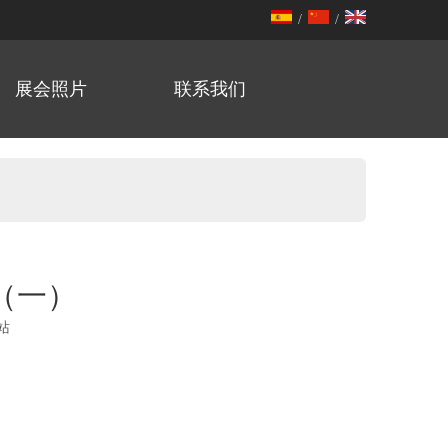
/
/
展会照片
联系我们
（一）
站