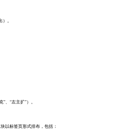
导出）。
。
克”、“左主扩”）。
心模块以标签页形式排布，包括：