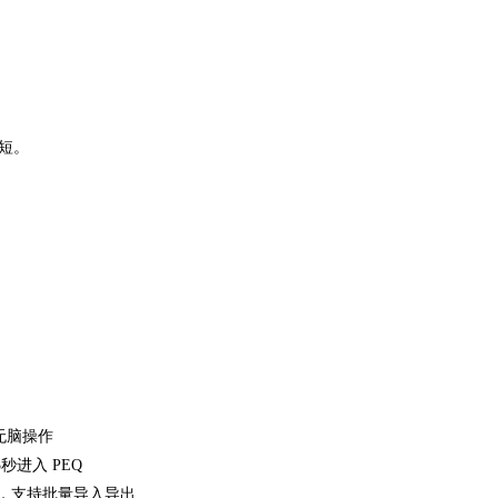
。
短。
无脑操作
秒进入 PEQ
存，支持批量导入导出